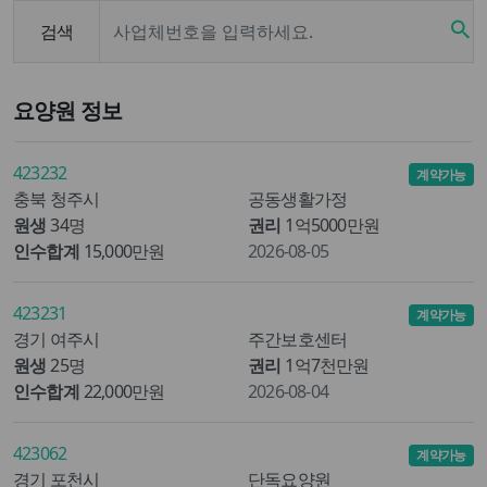
search
검색
요양원 정보
423232
계약가능
충북 청주시
공동생활가정
원생
34명
권리
1억5000만원
인수합계
15,000만원
2026-08-05
423231
계약가능
경기 여주시
주간보호센터
원생
25명
권리
1억7천만원
인수합계
22,000만원
2026-08-04
423062
계약가능
경기 포천시
단독요양원