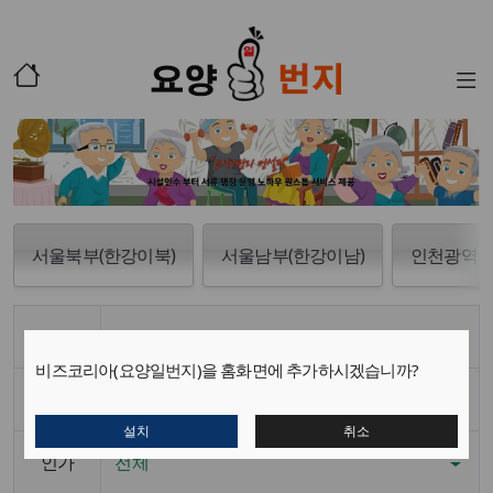
서울북부(한강이북)
서울남부(한강이남)
인천광역
분류
전체
비즈코리아(요양일번지)을 홈화면에 추가하시겠습니까?
지역
전체
설치
취소
인가
전체