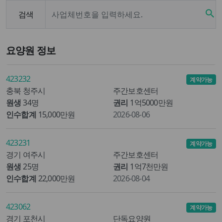
search
검색
요양원 정보
423232
계약가능
충북 청주시
주간보호센터
원생
34명
권리
1억5000만원
인수합계
15,000만원
2026-08-06
423231
계약가능
경기 여주시
주간보호센터
원생
25명
권리
1억7천만원
인수합계
22,000만원
2026-08-04
423062
계약가능
경기 포천시
단독요양원