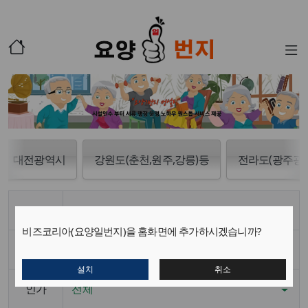
대전광역시
강원도(춘천,원주,강릉)등
전라도(광주광역
분류
전체
비즈코리아(요양일번지)을 홈화면에 추가하시겠습니까?
지역
전체
설치
취소
인가
전체