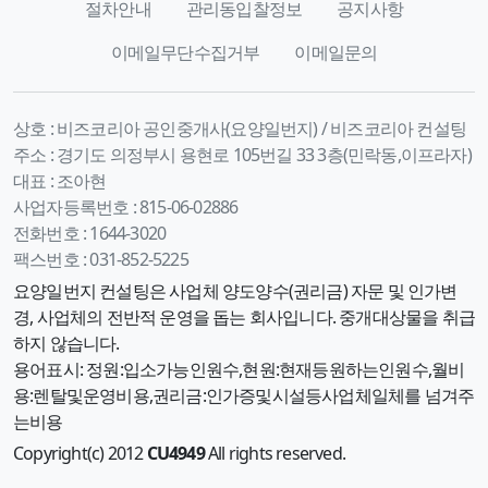
절차안내
관리동입찰정보
공지사항
이메일무단수집거부
이메일문의
상호 :
비즈코리아 공인중개사(요양일번지) / 비즈코리아 컨설팅
주소 :
경기도 의정부시 용현로 105번길 33 3층(민락동,이프라자)
대표 :
조아현
사업자등록번호 :
815-06-02886
전화번호 :
1644-3020
팩스번호 :
031-852-5225
요양일번지 컨설팅은 사업체 양도양수(권리금) 자문 및 인가변
경, 사업체의 전반적 운영을 돕는 회사입니다. 중개대상물을 취급
하지 않습니다.
용어표시: 정원:입소가능인원수,현원:현재등원하는인원수,월비
용:렌탈및운영비용,권리금:인가증및시설등사업체일체를 넘겨주
는비용
Copyright(c) 2012
CU4949
All rights reserved.