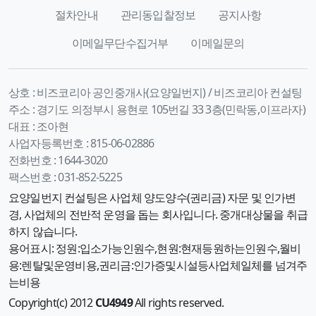
절차안내
관리동입찰정보
공지사항
이메일무단수집거부
이메일문의
상호 :
비즈코리아 공인중개사(요양일번지) / 비즈코리아 컨설팅
주소 :
경기도 의정부시 용현로 105번길 33 3층(민락동,이프라자)
대표 :
조아현
사업자등록번호 :
815-06-02886
전화번호 :
1644-3020
팩스번호 :
031-852-5225
요양일번지 컨설팅은 사업체 양도양수(권리금) 자문 및 인가변
경, 사업체의 전반적 운영을 돕는 회사입니다. 중개대상물을 취급
하지 않습니다.
용어표시: 정원:입소가능인원수,현원:현재등원하는인원수,월비
용:렌탈및운영비용,권리금:인가증및시설등사업체일체를 넘겨주
는비용
Copyright(c) 2012
CU4949
All rights reserved.