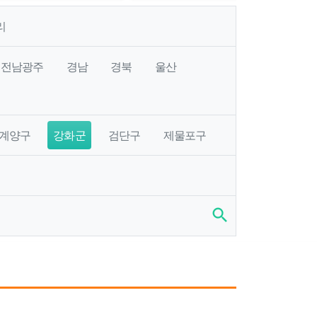
리
전남광주
경남
경북
울산
계양구
강화군
검단구
제물포구
search