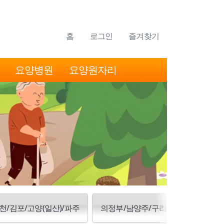
홈
로그인
즐겨찾기
요양병원
요양원자리
천/김포/고양(일산)/파주
의정부/남양주/구리/양주/동두천/포