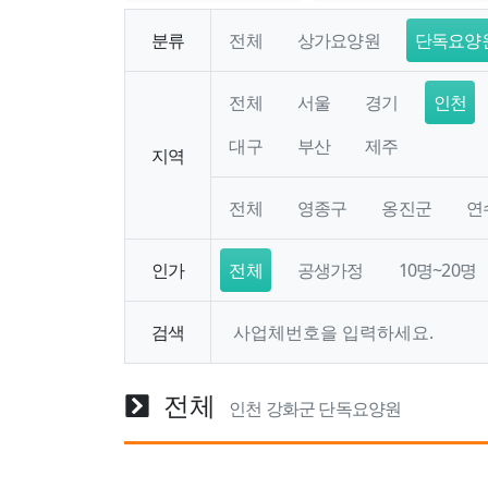
분류
전체
상가요양원
단독요양
전체
서울
경기
인천
대구
부산
제주
지역
전체
영종구
옹진군
연
인가
전체
공생가정
10명~20명
검색
전체
인천 강화군 단독요양원