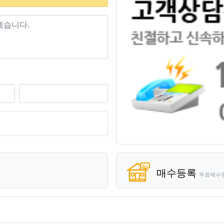
기
매수등록
무료매수