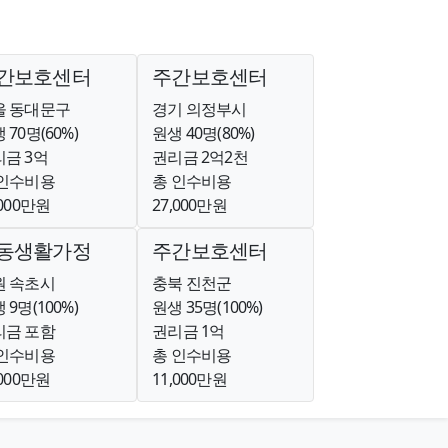
간보호센터
주간보호센터
울 동대문구
경기 의정부시
 70명(60%)
원생 40명(80%)
금 3억
권리금 2억2천
 인수비용
총 인수비용
,000만원
27,000만원
동생활가정
주간보호센터
원 속초시
충북 진천군
 9명(100%)
원생 35명(100%)
리금 포함
권리금 1억
 인수비용
총 인수비용
,000만원
11,000만원