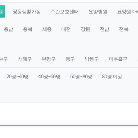
원
공동생활가정
주간보호센터
요양병원
요양원자
충남
충북
세종
대전
강원
전남
전북
수구
서해구
부평구
동구
남동구
미추홀구
20명~40명
40명~60명
60명~80명
80명 이상