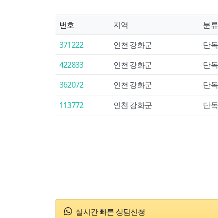
번호
지역
분류
371222
인천 강화군
단독
422833
인천 강화군
단독
362072
인천 강화군
단독
113772
인천 강화군
단독
실시간 빠른 상담신청