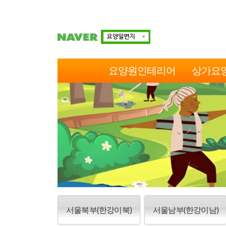
요양원인테리어
상가요
서울북부(한강이북)
서울남부(한강이남)