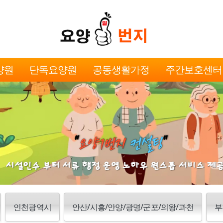
양원
단독요양원
공동생활가정
주간보호센터
인천광역시
안산/시흥/안양/광명/군포/의왕/과천
부