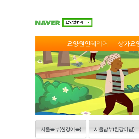
요양원인테리어
상가요
서울북부(한강이북)
서울남부(한강이남)