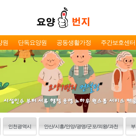
양원
단독요양원
공동생활가정
주간보호센터
인천광역시
안산/시흥/안양/광명/군포/의왕/과천
부