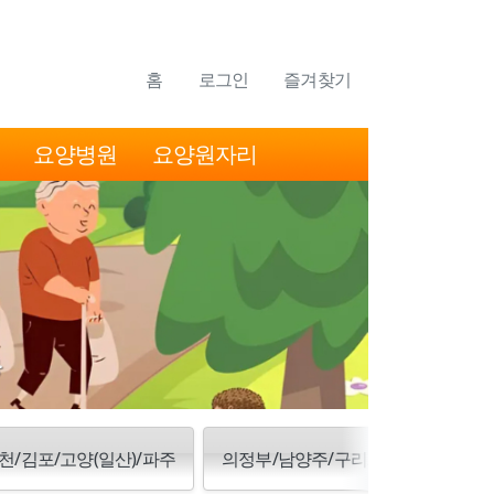
홈
로그인
즐겨찾기
요양병원
요양원자리
천/김포/고양(일산)/파주
의정부/남양주/구리/양주/동두천/포