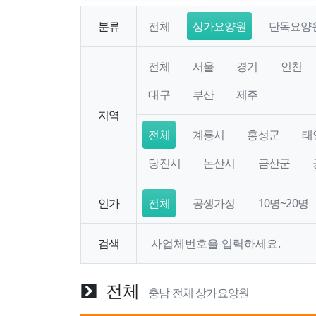
분류
전체
상가요양원
단독요양
전체
서울
경기
인천
대구
부산
제주
지역
전체
계룡시
홍성군
태
당진시
논산시
금산군
인가
전체
공생가정
10명~20명
검색
전체
충남 전체 상가요양원