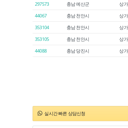
297573
충남 예산군
상가
44067
충남 천안시
상가
353104
충남 천안시
상가
353105
충남 천안시
상가
44088
충남 당진시
상가
실시간 빠른 상담신청