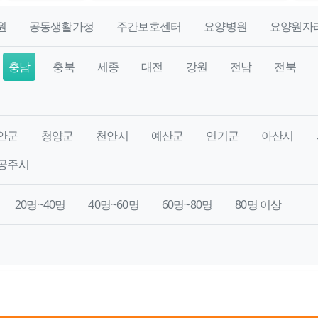
원
공동생활가정
주간보호센터
요양병원
요양원자
충남
충북
세종
대전
강원
전남
전북
안군
청양군
천안시
예산군
연기군
아산시
공주시
20명~40명
40명~60명
60명~80명
80명 이상