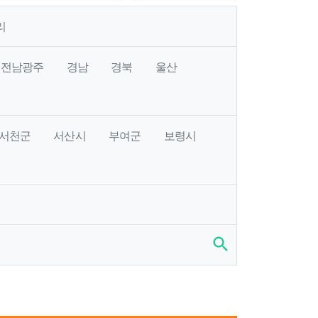
리
전남광주
경남
경북
울산
서천군
서산시
부여군
보령시
search