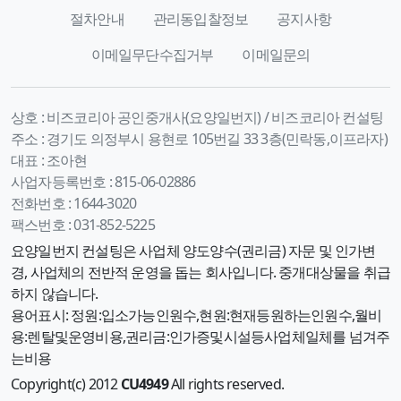
절차안내
관리동입찰정보
공지사항
이메일무단수집거부
이메일문의
상호 :
비즈코리아 공인중개사(요양일번지) / 비즈코리아 컨설팅
주소 :
경기도 의정부시 용현로 105번길 33 3층(민락동,이프라자)
대표 :
조아현
사업자등록번호 :
815-06-02886
전화번호 :
1644-3020
팩스번호 :
031-852-5225
요양일번지 컨설팅은 사업체 양도양수(권리금) 자문 및 인가변
경, 사업체의 전반적 운영을 돕는 회사입니다. 중개대상물을 취급
하지 않습니다.
용어표시: 정원:입소가능인원수,현원:현재등원하는인원수,월비
용:렌탈및운영비용,권리금:인가증및시설등사업체일체를 넘겨주
는비용
Copyright(c) 2012
CU4949
All rights reserved.