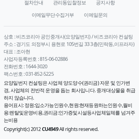
절차안내
관리동입찰정보
공지사항
이메일무단수집거부
이메일문의
상호 :
비즈코리아 공인중개사(요양일번지) / 비즈코리아 컨설팅
주소 :
경기도 의정부시 용현로 105번길 33 3층(민락동,이프라자)
대표 :
조아현
사업자등록번호 :
815-06-02886
전화번호 :
1644-3020
팩스번호 :
031-852-5225
요양일번지 컨설팅은 사업체 양도양수(권리금) 자문 및 인가변
경, 사업체의 전반적 운영을 돕는 회사입니다. 중개대상물을 취급
하지 않습니다.
용어표시: 정원:입소가능인원수,현원:현재등원하는인원수,월비
용:렌탈및운영비용,권리금:인가증및시설등사업체일체를 넘겨주
는비용
Copyright(c) 2012
CU4949
All rights reserved.