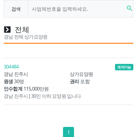
search
검색
전체
경남 전체 상가요양원
304484
계약가능
경남 진주시
상가요양원
원생
30명
권리
포함
인수합계
115,000만원
경남 진주시 ] 30인 이하 요양원 입니다
1