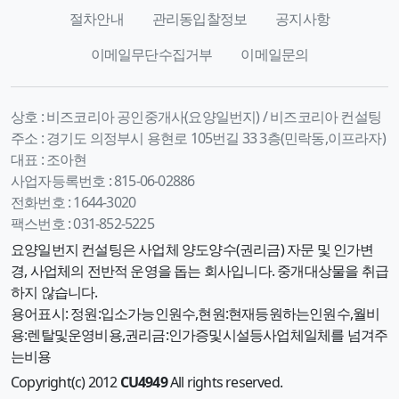
절차안내
관리동입찰정보
공지사항
이메일무단수집거부
이메일문의
상호 :
비즈코리아 공인중개사(요양일번지) / 비즈코리아 컨설팅
주소 :
경기도 의정부시 용현로 105번길 33 3층(민락동,이프라자)
대표 :
조아현
사업자등록번호 :
815-06-02886
전화번호 :
1644-3020
팩스번호 :
031-852-5225
요양일번지 컨설팅은 사업체 양도양수(권리금) 자문 및 인가변
경, 사업체의 전반적 운영을 돕는 회사입니다. 중개대상물을 취급
하지 않습니다.
용어표시: 정원:입소가능인원수,현원:현재등원하는인원수,월비
용:렌탈및운영비용,권리금:인가증및시설등사업체일체를 넘겨주
는비용
Copyright(c) 2012
CU4949
All rights reserved.