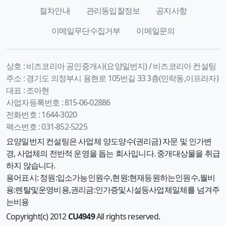
절차안내
관리동입찰정보
공지사항
이메일무단수집거부
이메일문의
상호 :
비즈코리아 공인중개사(요양일번지) / 비즈코리아 컨설팅
주소 :
경기도 의정부시 용현로 105번길 33 3층(민락동,이프라자)
대표 :
조아현
사업자등록번호 :
815-06-02886
전화번호 :
1644-3020
팩스번호 :
031-852-5225
요양일번지 컨설팅은 사업체 양도양수(권리금) 자문 및 인가변
경, 사업체의 전반적 운영을 돕는 회사입니다. 중개대상물을 취급
하지 않습니다.
용어표시: 정원:입소가능인원수,현원:현재등원하는인원수,월비
용:렌탈및운영비용,권리금:인가증및시설등사업체일체를 넘겨주
는비용
Copyright(c) 2012
CU4949
All rights reserved.