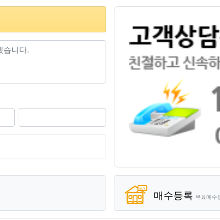
기
매수등록
무료매수