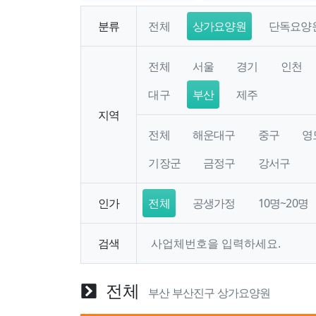
분류
전체
상가요양원
단독요양
전체
서울
경기
인천
대구
부산
제주
지역
전체
해운대구
중구
영
기장군
금정구
강서구
인가
전체
공생가정
10명~20명
검색
전체
부산 부산진구 상가요양원