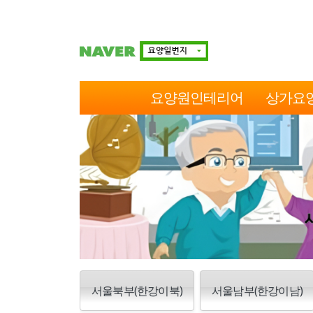
요양원인테리어
상가요
서울북부(한강이북)
서울남부(한강이남)