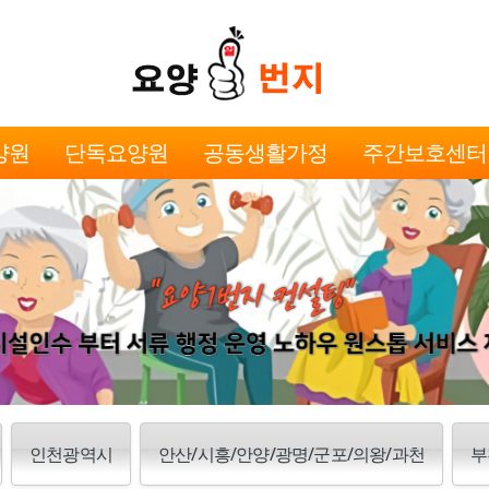
양원
단독요양원
공동생활가정
주간보호센터
인천광역시
안산/시흥/안양/광명/군포/의왕/과천
부