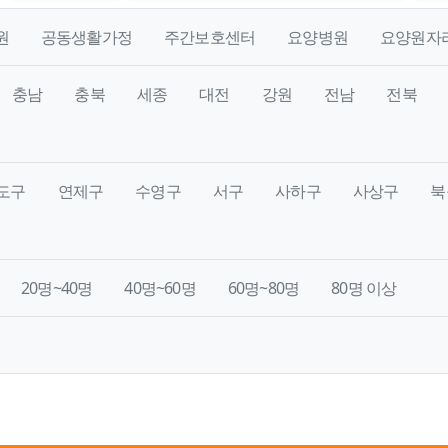
원
공동생활가정
주간보호센터
요양병원
요양원자
충남
충북
세종
대전
강원
전남
전북
도구
연제구
수영구
서구
사하구
사상구
북
20명~40명
40명~60명
60명~80명
80명 이상