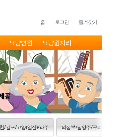
홈
로그인
즐겨찾기
요양병원
요양원자리
천/김포/고양(일산)/파주
의정부/남양주/구리/양주/동두천/포