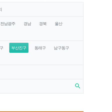
리
전남광주
경남
경북
울산
구
부산진구
동래구
남구동구
search