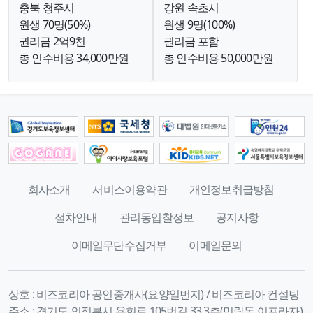
충북 청주시
강원 속초시
원생 70명(50%)
원생 9명(100%)
권리금 2억9천
권리금 포함
총 인수비용 34,000만원
총 인수비용 50,000만원
회사소개
서비스이용약관
개인정보취급방침
절차안내
관리동입찰정보
공지사항
이메일무단수집거부
이메일문의
상호 :
비즈코리아 공인중개사(요양일번지) / 비즈코리아 컨설팅
주소 :
경기도 의정부시 용현로 105번길 33 3층(민락동,이프라자)