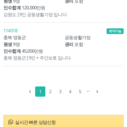
원생
9명
권리
포함
인수합계
120,000만원
강원도 ] 9인 공동생활가정 입니다
114018
계약가능
충북 영동군
공동생활가정
원생
9명
권리
포함
인수합계
45,000만원
충북 영동군 ] 9인 + 주간보호 입니다
...
1
2
3
4
5
실시간 빠른 상담신청