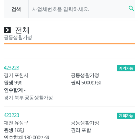
search
검색
전체
공동생활가정
423228
계약가능
경기 포천시
공동생활가정
원생
9명
권리
5000만원
인수합계
-
경기 북부 공동생활가정
423223
계약가능
대전 유성구
공동생활가정
원생
18명
권리
포함
인수합계
180,000만원