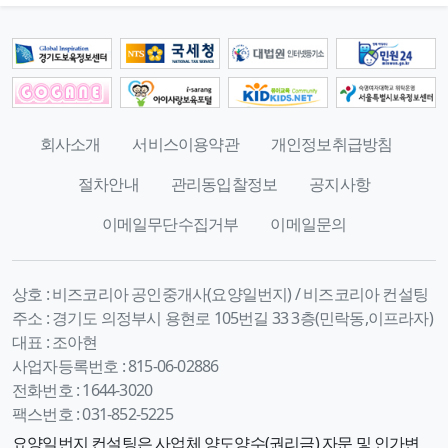
회사소개
서비스이용약관
개인정보취급방침
절차안내
관리동입찰정보
공지사항
이메일무단수집거부
이메일문의
상호 :
비즈코리아 공인중개사(요양일번지) / 비즈코리아 컨설팅
주소 :
경기도 의정부시 용현로 105번길 33 3층(민락동,이프라자)
대표 :
조아현
사업자등록번호 :
815-06-02886
전화번호 :
1644-3020
팩스번호 :
031-852-5225
요양일번지 컨설팅은 사업체 양도양수(권리금) 자문 및 인가변