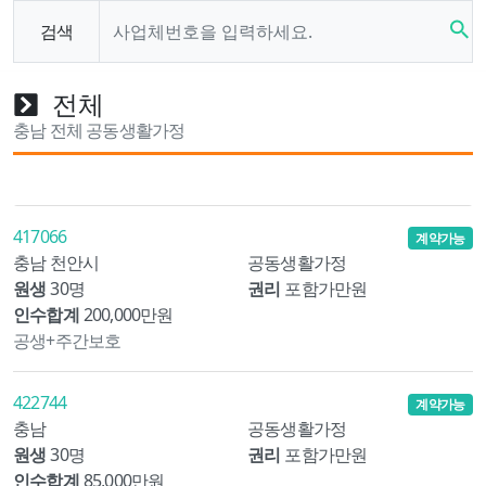
search
검색
전체
충남 전체 공동생활가정
417066
계약가능
충남 천안시
공동생활가정
원생
30명
권리
포함가만원
인수합계
200,000만원
공생+주간보호
422744
계약가능
충남
공동생활가정
원생
30명
권리
포함가만원
인수합계
85,000만원