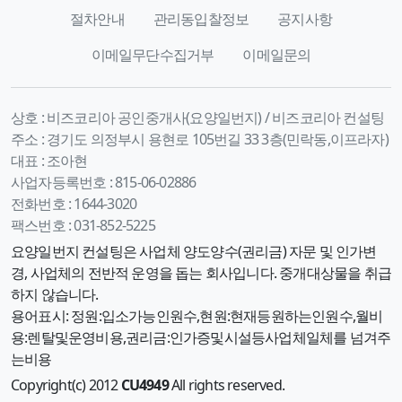
절차안내
관리동입찰정보
공지사항
이메일무단수집거부
이메일문의
상호 :
비즈코리아 공인중개사(요양일번지) / 비즈코리아 컨설팅
주소 :
경기도 의정부시 용현로 105번길 33 3층(민락동,이프라자)
대표 :
조아현
사업자등록번호 :
815-06-02886
전화번호 :
1644-3020
팩스번호 :
031-852-5225
요양일번지 컨설팅은 사업체 양도양수(권리금) 자문 및 인가변
경, 사업체의 전반적 운영을 돕는 회사입니다. 중개대상물을 취급
하지 않습니다.
용어표시: 정원:입소가능인원수,현원:현재등원하는인원수,월비
용:렌탈및운영비용,권리금:인가증및시설등사업체일체를 넘겨주
는비용
Copyright(c) 2012
CU4949
All rights reserved.