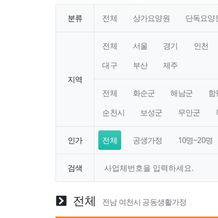
분류
전체
상가요양원
단독요양
전체
서울
경기
인천
대구
부산
제주
지역
전체
화순군
해남군
함
순천시
보성군
무안군
인가
전체
공생가정
10명~20명
검색
전체
전남 여천시 공동생활가정