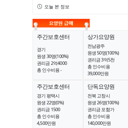
오늘 본 정보
주간보호센터
상가요양원
전남광주
경기
원생 50명(100%)
원생 30명(100%)
권리금 3억5천
권리금 2억4000
총 인수비용
총 인수비용 -
39,000만원
주간보호센터
단독요양원
경기 평택시
전북 고창시
원생 22명(0%)
원생 26명(100%)
권리금 1500
권리금 포함가
총 인수비용
총 인수비용
4,500만원
140,000만원