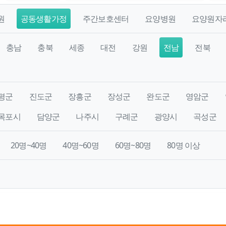
원
공동생활가정
주간보호센터
요양병원
요양원자
충남
충북
세종
대전
강원
전남
전북
평군
진도군
장흥군
장성군
완도군
영암군
목포시
담양군
나주시
구례군
광양시
곡성군
20명~40명
40명~60명
60명~80명
80명 이상