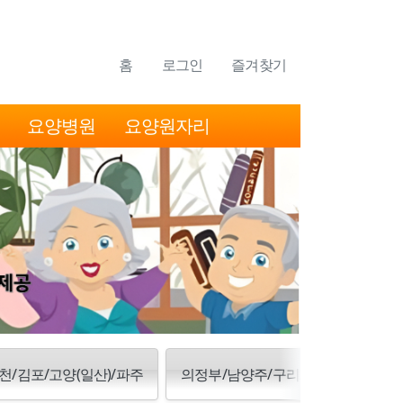
홈
로그인
즐겨찾기
요양병원
요양원자리
천/김포/고양(일산)/파주
의정부/남양주/구리/양주/동두천/포