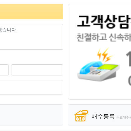
기
매수등록
무료매수