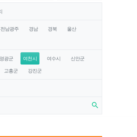
리
전남광주
경남
경북
울산
영광군
여천시
여수시
신안군
고흥군
강진군
search