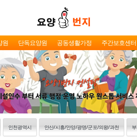
양원
단독요양원
공동생활가정
주간보호센터
인천광역시
안산/시흥/안양/광명/군포/의왕/과천
부