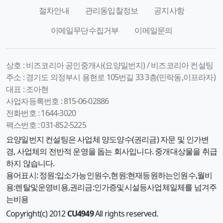
절차안내
관리동입찰정보
공지사항
이메일무단수집거부
이메일문의
상호 :
비즈코리아 공인중개사(요양일번지) / 비즈코리아 컨설팅
주소 :
경기도 의정부시 용현로 105번길 33 3층(민락동,이프라자)
대표 :
조아현
사업자등록번호 :
815-06-02886
전화번호 :
1644-3020
팩스번호 :
031-852-5225
요양일번지 컨설팅은 사업체 양도양수(권리금) 자문 및 인가변
경, 사업체의 전반적 운영을 돕는 회사입니다. 중개대상물을 취급
하지 않습니다.
용어표시: 정원:입소가능인원수,현원:현재등원하는인원수,월비
용:렌탈및운영비용,권리금:인가증및시설등사업체일체를 넘겨주
는비용
Copyright(c) 2012
CU4949
All rights reserved.