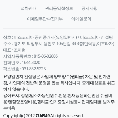
절차안내
관리동입찰정보
공지사항
이메일무단수집거부
이메일문의
상호 :
비즈코리아 공인중개사(요양일번지) / 비즈코리아 컨설팅
주소 :
경기도 의정부시 용현로 105번길 33 3층(민락동,이프라자)
대표 :
조아현
사업자등록번호 :
815-06-02886
전화번호 :
1644-3020
팩스번호 :
031-852-5225
요양일번지 컨설팅은 사업체 양도양수(권리금) 자문 및 인가변
경, 사업체의 전반적 운영을 돕는 회사입니다. 중개대상물을 취급
하지 않습니다.
용어표시: 정원:입소가능인원수,현원:현재등원하는인원수,월비
용:렌탈및운영비용,권리금:인가증및시설등사업체일체를 넘겨주
는비용
Copyright(c) 2012
CU4949
All rights reserved.