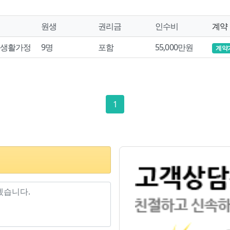
원생
권리금
인수비
계약
생활가정
9명
포함
55,000만원
계약
1