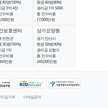
 40명(100%)
원생 40명(80%)
금 3억 4천
권리금 1억 5000
 인수비용
총 인수비용
0,000만원
17,000만원
간보호센터
상가요양원
북 진천군
경기 안산시
 35명(100%)
원생 50명(90%)
금 1억
권리금 포함가
 인수비용
총 인수비용
,000만원
240,000만원
단수집거부
이메일문의