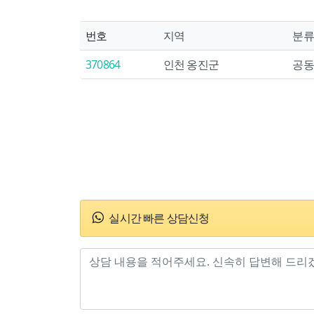
번호
지역
분류
370864
인천 옹진군
공동
실시간 빠른 상담신청