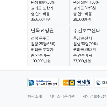
원생 80명(30%)
원생 50명(100%)
권리금 포함가
권리금 3억5천
총 인수비용
총 인수비용
350,000만원
39,000만원
단독요양원
주간보호센터
전북 무주군
충남 논산시
원생 28명(65%)
원생 30명(90%)
권리금 포함가
권리금 3억2천
총 인수비용
총 인수비용
100,000만원
33,000만원
회사소개
서비스이용약관
개인정보취급