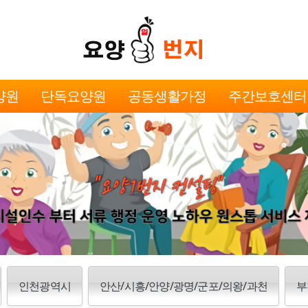
양원
단독요양원
공동생활가정
주간보호센터
인천광역시
안산/시흥/안양/광명/군포/의왕/과천
부