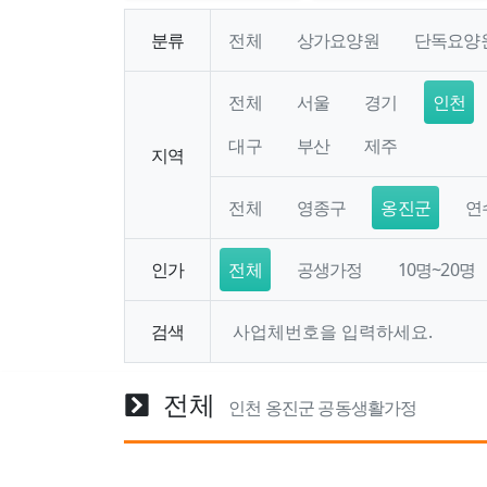
분류
전체
상가요양원
단독요양
전체
서울
경기
인천
대구
부산
제주
지역
전체
영종구
옹진군
연
인가
전체
공생가정
10명~20명
검색
전체
인천 옹진군 공동생활가정