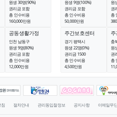
원생 30명(90%)
원생 9명(100%)
원생
권리금 포함
권리금 포함
권리
총 인수비용
총 인수비용
총
160,000만원
50,000만원
38
공동생활가정
주간보호센터
주
인천 남동구
경기 평택시
충
원생 9명(80%)
원생 22명(0%)
원생
권리금 포함
권리금 1500
권리
총 인수비용
총 인수비용
총
12,000만원
4,500만원
11
방침
절차안내
관리동입찰정보
공지사항
이메일무