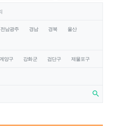
리
전남광주
경남
경북
울산
계양구
강화군
검단구
제물포구
search