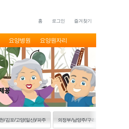
홈
로그인
즐겨찾기
요양병원
요양원자리
천/김포/고양(일산)/파주
의정부/남양주/구리/양주/동두천/포