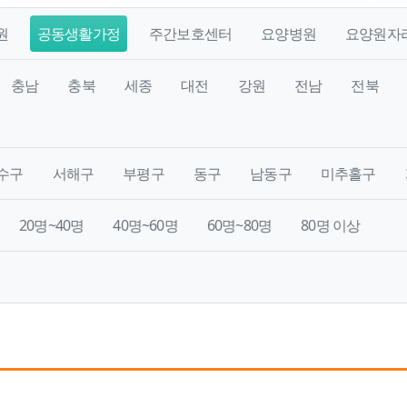
원
공동생활가정
주간보호센터
요양병원
요양원자
충남
충북
세종
대전
강원
전남
전북
수구
서해구
부평구
동구
남동구
미추홀구
20명~40명
40명~60명
60명~80명
80명 이상