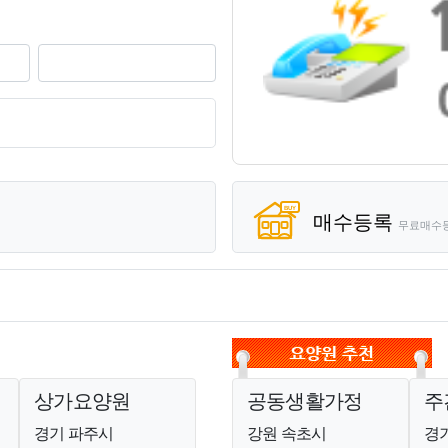
기
매수등록
무료매수
상가요양원
공동생활가정
주
경기 파주시
강원 속초시
경