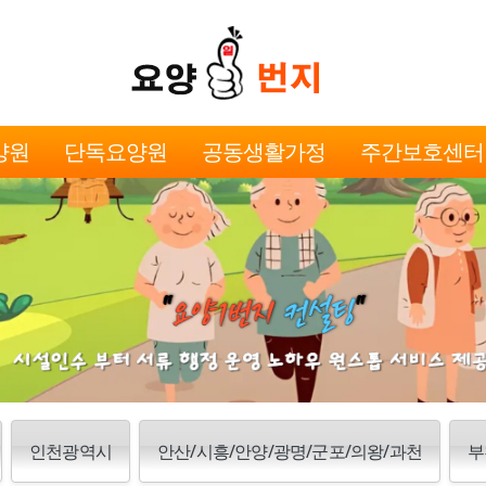
양원
단독요양원
공동생활가정
주간보호센터
인천광역시
안산/시흥/안양/광명/군포/의왕/과천
부