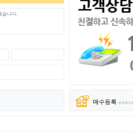
기
매수등록
무료매수