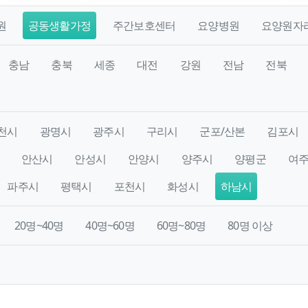
원
공동생활가정
주간보호센터
요양병원
요양원자
충남
충북
세종
대전
강원
전남
전북
천시
광명시
광주시
구리시
군포/산본
김포시
안산시
안성시
안양시
양주시
양평군
여
파주시
평택시
포천시
화성시
하남시
20명~40명
40명~60명
60명~80명
80명 이상