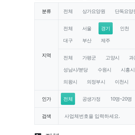
분류
전체
상가요양원
단독요양
전체
서울
경기
인천
대구
부산
제주
지역
전체
가평군
고양시
과
성남시/분당
수원시
시흥시
의왕시
의정부시
이천시
인가
전체
공생가정
10명~20명
검색