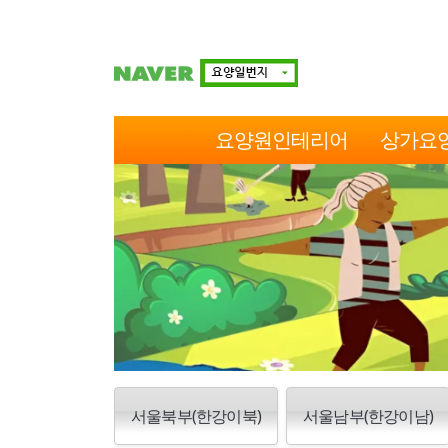
요양원인테리어
상가요
서울북부(한강이북)
서울남부(한강이남)