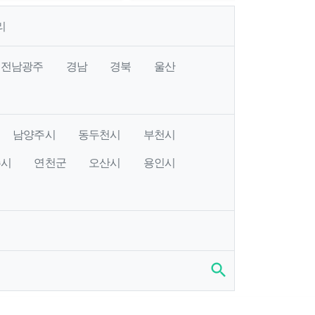
리
전남광주
경남
경북
울산
남양주시
동두천시
부천시
주시
연천군
오산시
용인시
search