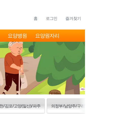
홈
로그인
즐겨찾기
요양병원
요양원자리
천/김포/고양(일산)/파주
의정부/남양주/구리/양주/동두천/포