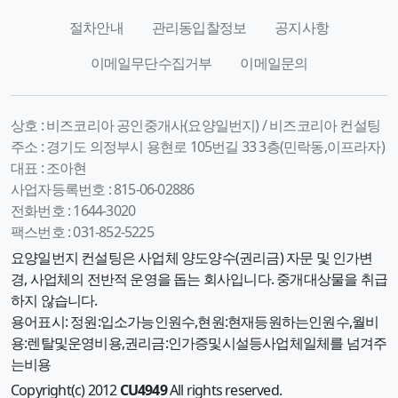
절차안내
관리동입찰정보
공지사항
이메일무단수집거부
이메일문의
상호 :
비즈코리아 공인중개사(요양일번지) / 비즈코리아 컨설팅
주소 :
경기도 의정부시 용현로 105번길 33 3층(민락동,이프라자)
대표 :
조아현
사업자등록번호 :
815-06-02886
전화번호 :
1644-3020
팩스번호 :
031-852-5225
요양일번지 컨설팅은 사업체 양도양수(권리금) 자문 및 인가변
경, 사업체의 전반적 운영을 돕는 회사입니다. 중개대상물을 취급
하지 않습니다.
용어표시: 정원:입소가능인원수,현원:현재등원하는인원수,월비
용:렌탈및운영비용,권리금:인가증및시설등사업체일체를 넘겨주
는비용
Copyright(c) 2012
CU4949
All rights reserved.