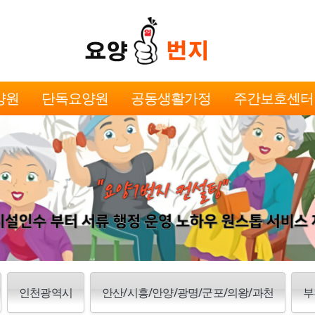
양원
단독요양원
공동생활가정
주간보호센터
인천광역시
안산/시흥/안양/광명/군포/의왕/과천
부