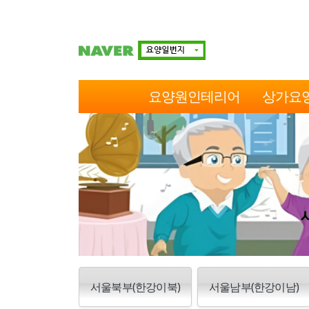
요양원인테리어
상가요
서울북부(한강이북)
서울남부(한강이남)