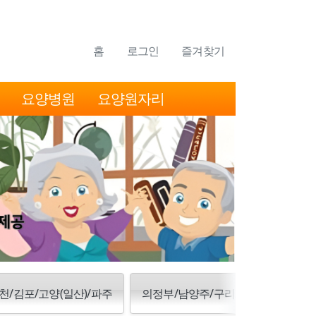
홈
로그인
즐겨찾기
요양병원
요양원자리
천/김포/고양(일산)/파주
의정부/남양주/구리/양주/동두천/포