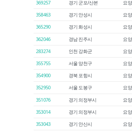
369257
경기 군포/산본
요양
358463
경기 안성시
요양
365290
경기 화성시
요양
362046
경남 진주시
요양
283274
인천 강화군
요양
355755
서울 양천구
요양
354900
경북 포항시
요양
352950
서울 도봉구
요양
351076
경기 의정부시
요양
353014
경기 의정부시
요양
353043
경기 안산시
요양