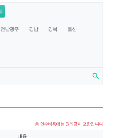
리
전남광주
경남
경북
울산
search
총 인수비용에는 권리금이 포함입니다
내용