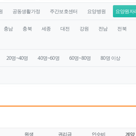
원
공동생활가정
주간보호센터
요양병원
요양원자
충남
충북
세종
대전
강원
전남
전북
20명~40명
40명~60명
60명~80명
80명 이상
원생
권리금
인수비
계약