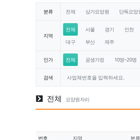
분류
전체
상가요양원
단독요양
전체
서울
경기
인천
지역
대구
부산
제주
인가
전체
공생가정
10명~20명
검색
전체
요양원자리
번호
지역
분류