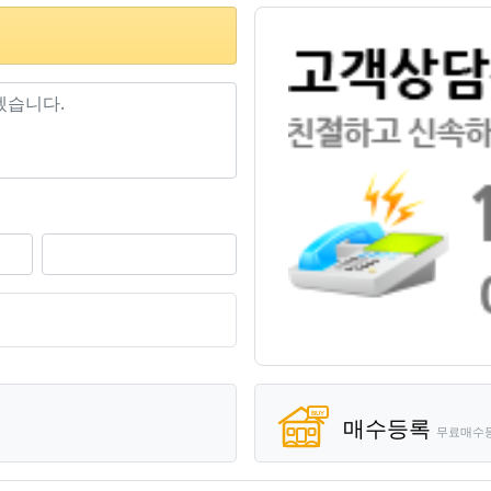
기
매수등록
무료매수