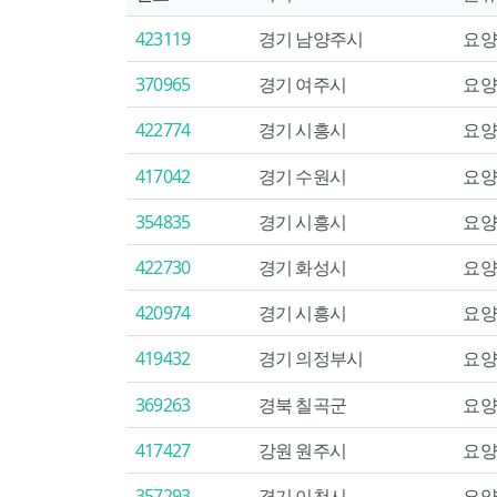
423119
경기 남양주시
요양
370965
경기 여주시
요양
422774
경기 시흥시
요양
417042
경기 수원시
요양
354835
경기 시흥시
요양
422730
경기 화성시
요양
420974
경기 시흥시
요양
419432
경기 의정부시
요양
369263
경북 칠곡군
요양
417427
강원 원주시
요양
357293
경기 이천시
요양