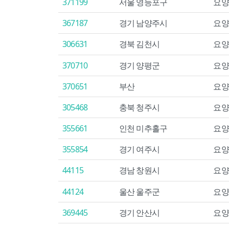
371199
서울 영등포구
요양
367187
경기 남양주시
요양
306631
경북 김천시
요양
370710
경기 양평군
요양
370651
부산
요양
305468
충북 청주시
요양
355661
인천 미추홀구
요양
355854
경기 여주시
요양
44115
경남 창원시
요양
44124
울산 울주군
요양
369445
경기 안산시
요양