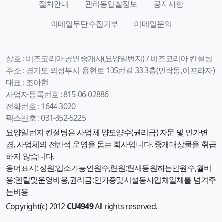
절차안내
관리동입찰정보
공지사항
이메일무단수집거부
이메일문의
상호 :
비즈코리아 공인중개사(요양일번지) / 비즈코리아 컨설팅
주소 :
경기도 의정부시 용현로 105번길 33 3층(민락동,이프라자)
대표 :
조아현
사업자등록번호 :
815-06-02886
전화번호 :
1644-3020
팩스번호 :
031-852-5225
요양일번지 컨설팅은 사업체 양도양수(권리금) 자문 및 인가변
경, 사업체의 전반적 운영을 돕는 회사입니다. 중개대상물을 취급
하지 않습니다.
용어표시: 정원:입소가능인원수,현원:현재등원하는인원수,월비
용:렌탈및운영비용,권리금:인가증및시설등사업체일체를 넘겨주
는비용
Copyright(c) 2012
CU4949
All rights reserved.