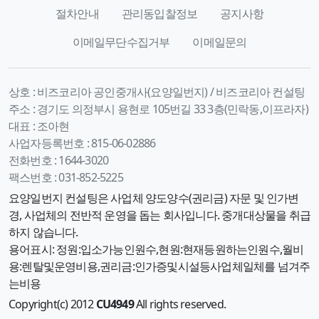
절차안내
관리동입찰정보
공지사항
이메일무단수집거부
이메일문의
상호 :
비즈코리아 공인중개사(요양일번지) / 비즈코리아 컨설팅
주소 :
경기도 의정부시 용현로 105번길 33 3층(민락동,이프라자)
대표 :
조아현
사업자등록번호 :
815-06-02886
전화번호 :
1644-3020
팩스번호 :
031-852-5225
요양일번지 컨설팅은 사업체 양도양수(권리금) 자문 및 인가변
경, 사업체의 전반적 운영을 돕는 회사입니다. 중개대상물을 취급
하지 않습니다.
용어표시: 정원:입소가능인원수,현원:현재등원하는인원수,월비
용:렌탈및운영비용,권리금:인가증및시설등사업체일체를 넘겨주
는비용
Copyright(c) 2012
CU4949
All rights reserved.