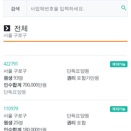
search
검색
전체
서울 구로구
422791
계약가능
서울 구로구
단독요양원
원생
93명
권리
포함가만원
인수합계
700,000만원
단독요양원
110979
계약가능
서울 구로구
단독요양원
원생
25명
권리
포함
인수합계
180,000만원