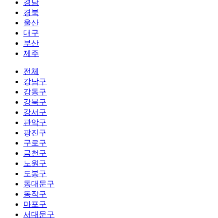
경남
경북
울산
대구
부산
제주
전체
강남구
강동구
강북구
강서구
관악구
광진구
구로구
금천구
노원구
도봉구
동대문구
동작구
마포구
서대문구