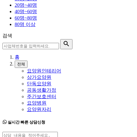
20명~40명
40명~60명
60명~80명
80명 이상
검색
search
홈
전체
요양원인테리어
상가요양원
단독요양원
공동생활가정
주간보호센터
요양병원
요양원자리
실시간 빠른 상담신청