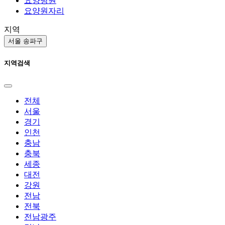
요양병원
요양원자리
지역
서울 송파구
지역검색
전체
서울
경기
인천
충남
충북
세종
대전
강원
전남
전북
전남광주