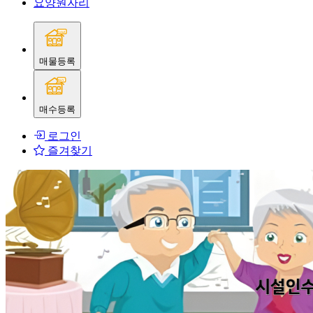
요양원자리
매물등록
매수등록
로그인
즐겨찾기