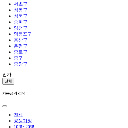
서초구
성동구
성북구
송파구
양천구
영등포구
용산구
은평구
종로구
중구
중랑구
인가
전체
가용금액 검색
전체
공생가정
10명~20명