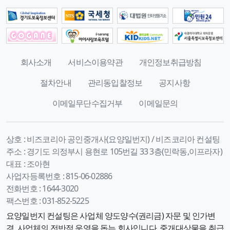
회사소개
서비스이용약관
개인정보취급방침
절차안내
관리동입찰정보
공지사항
이메일무단수집거부
이메일문의
상호 :
비즈코리아 공인중개사(요양일번지) / 비즈코리아 컨설팅
주소 :
경기도 의정부시 용현로 105번길 33 3층(민락동,이프라자)
대표 :
조아현
사업자등록번호 :
815-06-02886
전화번호 :
1644-3020
팩스번호 :
031-852-5225
요양일번지 컨설팅은 사업체 양도양수(권리금) 자문 및 인가변
경, 사업체의 전반적 운영을 돕는 회사입니다. 중개대상물을 취급