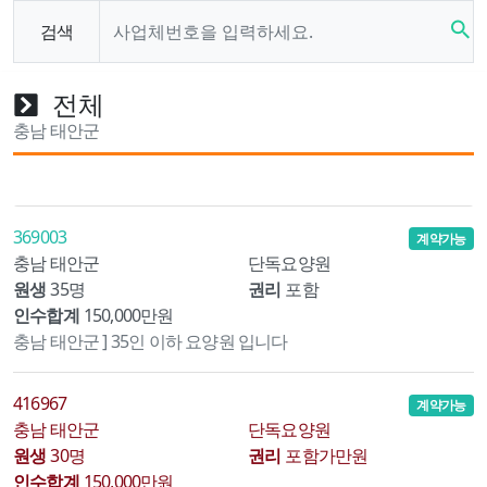
search
검색
전체
충남 태안군
369003
계약가능
충남 태안군
단독요양원
원생
35명
권리
포함
인수합계
150,000만원
충남 태안군 ] 35인 이하 요양원 입니다
416967
계약가능
충남 태안군
단독요양원
원생
30명
권리
포함가만원
인수합계
150,000만원