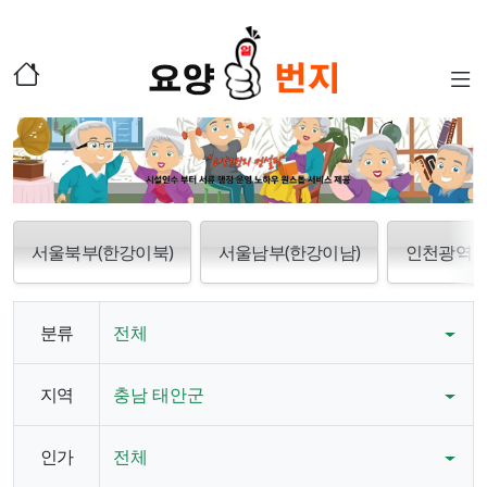
서울북부(한강이북)
서울남부(한강이남)
인천광역
분류
전체
지역
충남 태안군
인가
전체