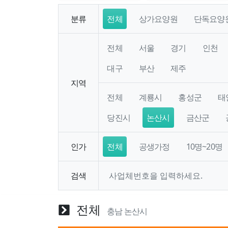
분류
전체
상가요양원
단독요양
전체
서울
경기
인천
대구
부산
제주
지역
전체
계룡시
홍성군
태
당진시
논산시
금산군
인가
전체
공생가정
10명~20명
검색
전체
충남 논산시