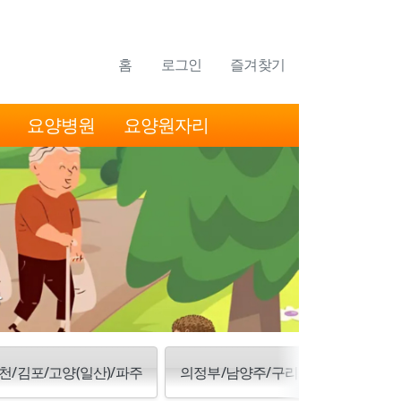
홈
로그인
즐겨찾기
요양병원
요양원자리
천/김포/고양(일산)/파주
의정부/남양주/구리/양주/동두천/포