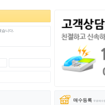
기
매수등록
무료매수