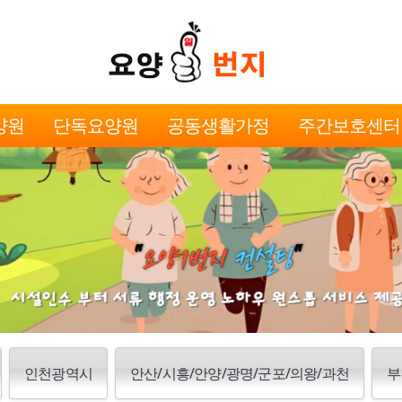
양원
단독요양원
공동생활가정
주간보호센터
인천광역시
안산/시흥/안양/광명/군포/의왕/과천
부