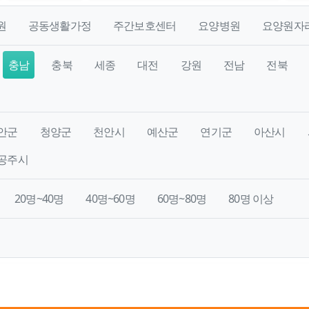
원
공동생활가정
주간보호센터
요양병원
요양원자
충남
충북
세종
대전
강원
전남
전북
안군
청양군
천안시
예산군
연기군
아산시
공주시
20명~40명
40명~60명
60명~80명
80명 이상