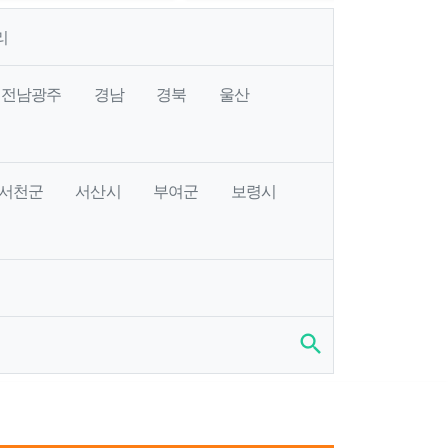
리
전남광주
경남
경북
울산
서천군
서산시
부여군
보령시
search