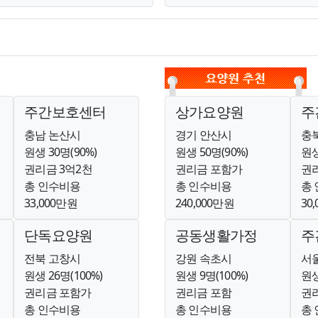
주간보호센터
상가요양원
주
충남 논산시
경기 안산시
충
원생 30명(90%)
원생 50명(90%)
원생
권리금 3억2천
권리금 포함가
권리
총 인수비용
총 인수비용
총
33,000만원
240,000만원
30
단독요양원
공동생활가정
주
전북 고창시
강원 속초시
서
원생 26명(100%)
원생 9명(100%)
원생
권리금 포함가
권리금 포함
권리
총 인수비용
총 인수비용
총