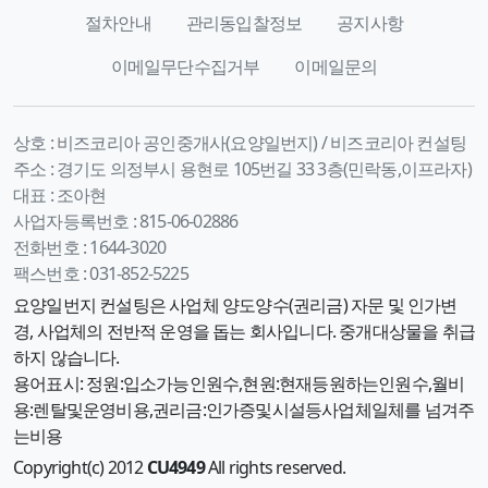
절차안내
관리동입찰정보
공지사항
이메일무단수집거부
이메일문의
상호 :
비즈코리아 공인중개사(요양일번지) / 비즈코리아 컨설팅
주소 :
경기도 의정부시 용현로 105번길 33 3층(민락동,이프라자)
대표 :
조아현
사업자등록번호 :
815-06-02886
전화번호 :
1644-3020
팩스번호 :
031-852-5225
요양일번지 컨설팅은 사업체 양도양수(권리금) 자문 및 인가변
경, 사업체의 전반적 운영을 돕는 회사입니다. 중개대상물을 취급
하지 않습니다.
용어표시: 정원:입소가능인원수,현원:현재등원하는인원수,월비
용:렌탈및운영비용,권리금:인가증및시설등사업체일체를 넘겨주
는비용
Copyright(c) 2012
CU4949
All rights reserved.