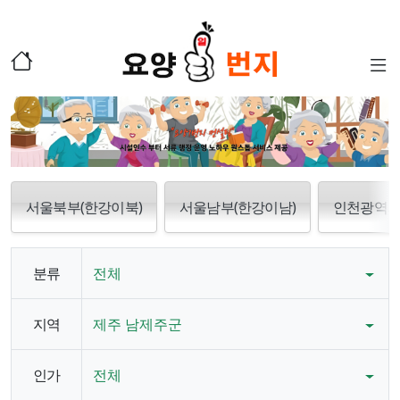
서울북부(한강이북)
서울남부(한강이남)
인천광역
분류
전체
지역
제주 남제주군
인가
전체