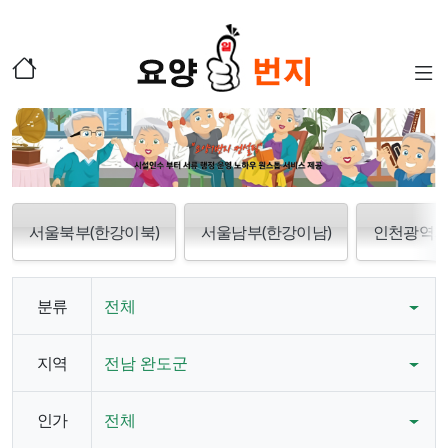
서울북부(한강이북)
서울남부(한강이남)
인천광역
분류
전체
지역
전남 완도군
인가
전체