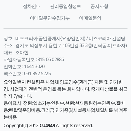
절차안내
관리동입찰정보
공지사항
이메일무단수집거부
이메일문의
상호 :
비즈코리아 공인중개사(요양일번지) / 비즈코리아 컨설팅
주소 :
경기도 의정부시 용현로 105번길 33 3층(민락동,이프라자)
대표 :
조아현
사업자등록번호 :
815-06-02886
전화번호 :
1644-3020
팩스번호 :
031-852-5225
요양일번지 컨설팅은 사업체 양도양수(권리금) 자문 및 인가변
경, 사업체의 전반적 운영을 돕는 회사입니다. 중개대상물을 취급
하지 않습니다.
용어표시: 정원:입소가능인원수,현원:현재등원하는인원수,월비
용:렌탈및운영비용,권리금:인가증및시설등사업체일체를 넘겨주
는비용
Copyright(c) 2012
CU4949
All rights reserved.