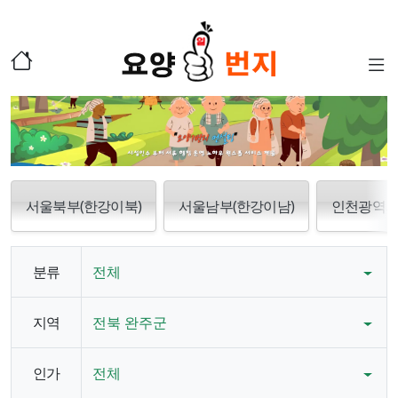
서울북부(한강이북)
서울남부(한강이남)
인천광역
분류
전체
지역
전북 완주군
인가
전체