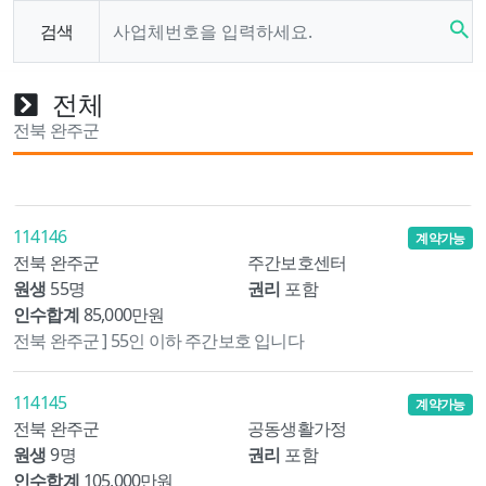
search
검색
전체
전북 완주군
114146
계약가능
전북 완주군
주간보호센터
원생
55명
권리
포함
인수합계
85,000만원
전북 완주군 ] 55인 이하 주간보호 입니다
114145
계약가능
전북 완주군
공동생활가정
원생
9명
권리
포함
인수합계
105,000만원