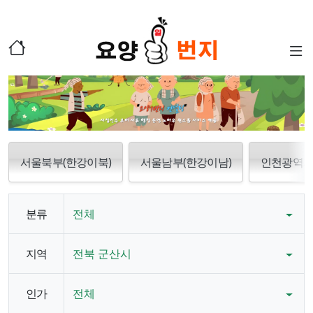
서울북부(한강이북)
서울남부(한강이남)
인천광역
분류
전체
지역
전북 군산시
인가
전체