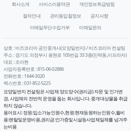
회사소개
서비스이용약관
개인정보취급방침
절차안내
관리동입찰정보
공지사항
이메일무단수집거부
이메일문의
상호 :
비즈코리아 공인중개사(요양일번지) / 비즈코리아 컨설팅
주소 :
경기도 의정부시 용현로 105번길 33 3층(민락동,이프라자)
대표 :
조아현
사업자등록번호 :
815-06-02886
전화번호 :
1644-3020
팩스번호 :
031-852-5225
요양일번지 컨설팅은 사업체 양도양수(권리금) 자문 및 인가변
경, 사업체의 전반적 운영을 돕는 회사입니다. 중개대상물을 취급
하지 않습니다.
용어표시: 정원:입소가능인원수,현원:현재등원하는인원수,월비
용:렌탈및운영비용,권리금:인가증및시설등사업체일체를 넘겨주
는비용