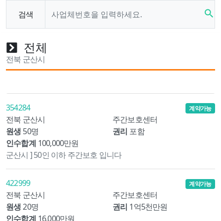
search
검색
전체
전북 군산시
354284
계약가능
전북 군산시
주간보호센터
원생
50명
권리
포함
인수합계
100,000만원
군산시 ] 50인 이하 주간보호 입니다
422999
계약가능
전북 군산시
주간보호센터
원생
20명
권리
1억5천만원
인수합계
16,000만원