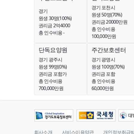
경기 포천시
경기
원생 50명(70%)
원생 30명(100%)
권리금 20000만원
권리금 2억4000
총 인수비용
총 인수비용 -
100,000만원
단독요양원
주간보호센터
경기 광주시
경기 광명시
원생 99명(0%)
원생 100명(70%)
권리금 포함가
권리금 포함
총 인수비용
총 인수비용
700,000만원
60,000만원
회사소개
서비스이용약관
개인정보취급