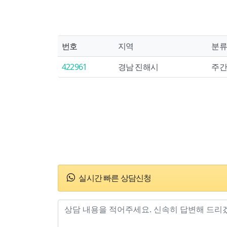
번호
지역
분류
422961
경남 진해시
주간
실시간 빠른 상담신청