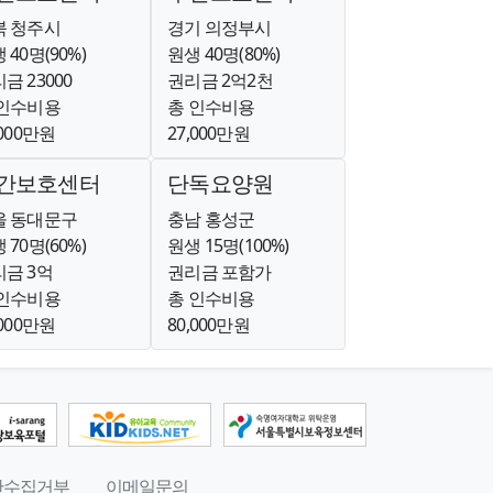
북 청주시
경기 의정부시
 40명(90%)
원생 40명(80%)
금 23000
권리금 2억2천
 인수비용
총 인수비용
,000만원
27,000만원
간보호센터
단독요양원
울 동대문구
충남 홍성군
 70명(60%)
원생 15명(100%)
금 3억
권리금 포함가
 인수비용
총 인수비용
,000만원
80,000만원
단수집거부
이메일문의