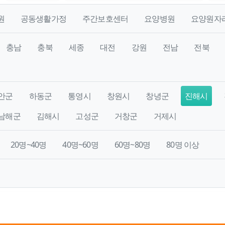
원
공동생활가정
주간보호센터
요양병원
요양원자
충남
충북
세종
대전
강원
전남
전북
안군
하동군
통영시
창원시
창녕군
진해시
남해군
김해시
고성군
거창군
거제시
20명~40명
40명~60명
60명~80명
80명 이상