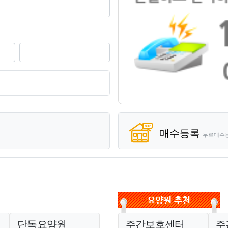
기
매수등록
무료매수
단독요양원
주간보호센터
주