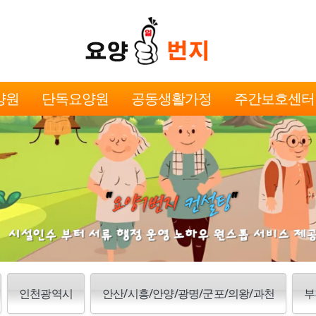
양원
단독요양원
공동생활가정
주간보호센터
인천광역시
안산/시흥/안양/광명/군포/의왕/과천
부