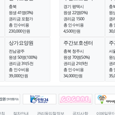
충북
경기 평택시
충
원생 41명(0%)
원생 22명(0%)
원생
권리금 포함가
권리금 1500
권리
총 인수비용
총 인수비용
총
230,000만원
4,500만원
30
상가요양원
주간보호센터
주
전남광주
충북 청주시
서
원생 50명(100%)
원생 70명(50%)
원생
권리금 3억5천
권리금 2억9천
권리
총 인수비용
총 인수비용
총
39,000만원
34,000만원
35
방침
절차안내
관리동입찰정보
공지사항
이메일무