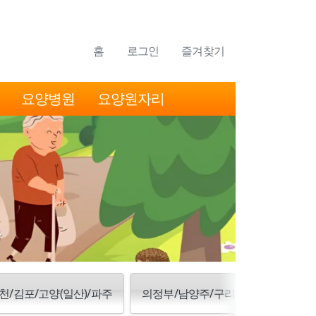
홈
로그인
즐겨찾기
요양병원
요양원자리
천/김포/고양(일산)/파주
의정부/남양주/구리/양주/동두천/포