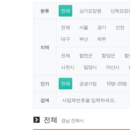
분류
전체
상가요양원
단독요양
전체
서울
경기
인천
대구
부산
제주
지역
전체
합천군
함양군
함
사천시
밀양시
마산시
인가
전체
공생가정
10명~20명
검색
전체
경남 진해시