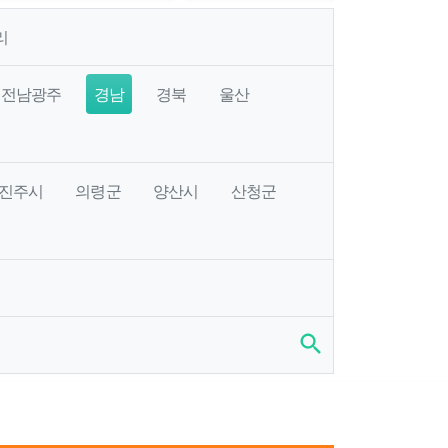
리
전남광주
경남
경북
울산
진주시
의령군
양산시
산청군
search