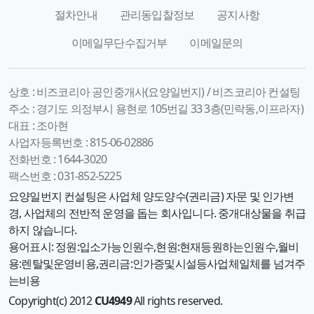
절차안내
관리동입찰정보
공지사항
이메일무단수집거부
이메일문의
상호 :
비즈코리아 공인중개사(요양일번지) / 비즈코리아 컨설팅
주소 :
경기도 의정부시 용현로 105번길 33 3층(민락동,이프라자)
대표 :
조아현
사업자등록번호 :
815-06-02886
전화번호 :
1644-3020
팩스번호 :
031-852-5225
요양일번지 컨설팅은 사업체 양도양수(권리금) 자문 및 인가변
경, 사업체의 전반적 운영을 돕는 회사입니다. 중개대상물을 취급
하지 않습니다.
용어표시: 정원:입소가능인원수,현원:현재등원하는인원수,월비
용:렌탈및운영비용,권리금:인가증및시설등사업체일체를 넘겨주
는비용
Copyright(c) 2012
CU4949
All rights reserved.