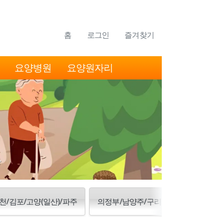
홈
로그인
즐겨찾기
요양병원
요양원자리
천/김포/고양(일산)/파주
의정부/남양주/구리/양주/동두천/포