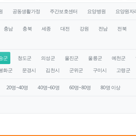
원
공동생활가정
주간보호센터
요양병원
요양원자
충남
충북
세종
대전
강원
전남
전북
송군
청도군
의성군
울진군
울릉군
예천군
봉화군
문경시
김천시
군위군
구미시
고령군
20명~40명
40명~60명
60명~80명
80명 이상