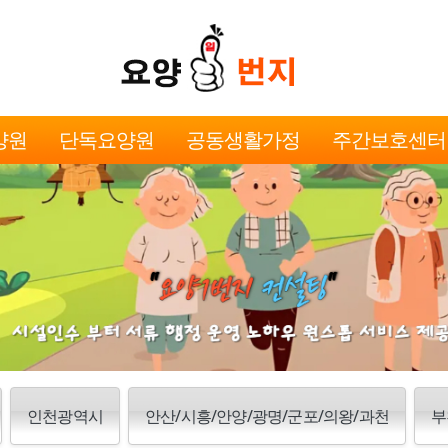
양원
단독요양원
공동생활가정
주간보호센터
인천광역시
안산/시흥/안양/광명/군포/의왕/과천
부