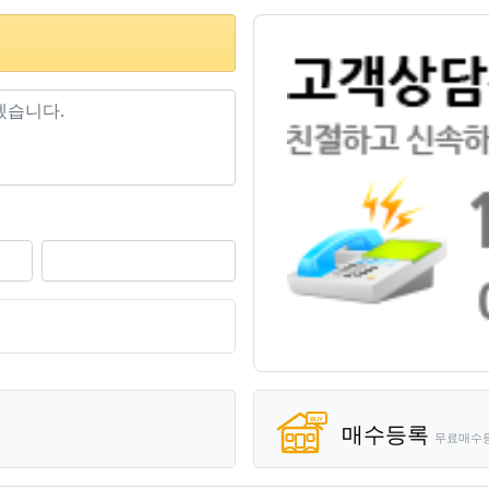
기
매수등록
무료매수