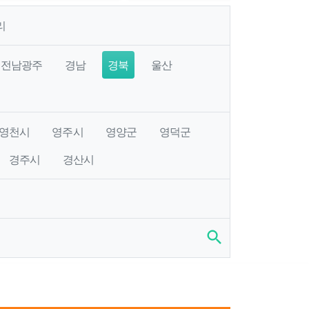
리
전남광주
경남
경북
울산
영천시
영주시
영양군
영덕군
경주시
경산시
search