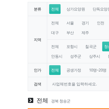
분류
전체
상가요양원
단독요양
전체
서울
경기
인천
대구
부산
제주
지역
전체
포항시
칠곡군
청
안동시
성주군
상주시
인가
전체
공생가정
10명~20명
검색
전체
경북 청송군