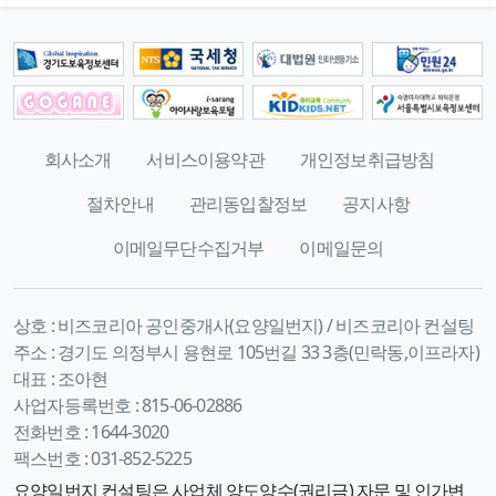
회사소개
서비스이용약관
개인정보취급방침
절차안내
관리동입찰정보
공지사항
이메일무단수집거부
이메일문의
상호 :
비즈코리아 공인중개사(요양일번지) / 비즈코리아 컨설팅
주소 :
경기도 의정부시 용현로 105번길 33 3층(민락동,이프라자)
대표 :
조아현
사업자등록번호 :
815-06-02886
전화번호 :
1644-3020
팩스번호 :
031-852-5225
요양일번지 컨설팅은 사업체 양도양수(권리금) 자문 및 인가변