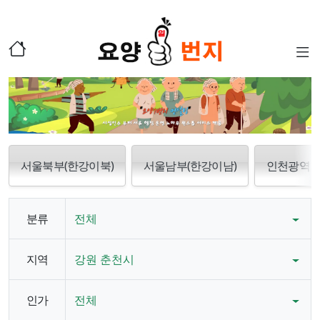
서울북부(한강이북)
서울남부(한강이남)
인천광역
분류
전체
지역
강원 춘천시
인가
전체