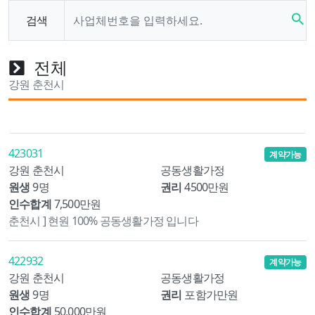
search
검색
전체
강원 춘천시
423031
계약가능
강원 춘천시
공동생활가정
원생
9명
권리
4500만원
인수합계
7,500만원
춘천시 ] 현원 100% 공동생활가정 입니다
422932
계약가능
강원 춘천시
공동생활가정
원생
9명
권리
포함가만원
인수합계
50,000만원