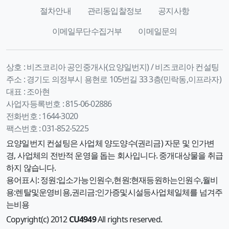
절차안내
관리동입찰정보
공지사항
이메일무단수집거부
이메일문의
상호 :
비즈코리아 공인중개사(요양일번지) / 비즈코리아 컨설팅
주소 :
경기도 의정부시 용현로 105번길 33 3층(민락동,이프라자)
대표 :
조아현
사업자등록번호 :
815-06-02886
전화번호 :
1644-3020
팩스번호 :
031-852-5225
요양일번지 컨설팅은 사업체 양도양수(권리금) 자문 및 인가변
경, 사업체의 전반적 운영을 돕는 회사입니다. 중개대상물을 취급
하지 않습니다.
용어표시: 정원:입소가능인원수,현원:현재등원하는인원수,월비
용:렌탈및운영비용,권리금:인가증및시설등사업체일체를 넘겨주
는비용
Copyright(c) 2012
CU4949
All rights reserved.