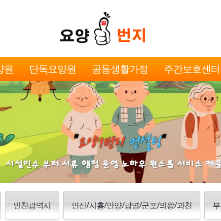
양원
단독요양원
공동생활가정
주간보호센터
인천광역시
안산/시흥/안양/광명/군포/의왕/과천
부