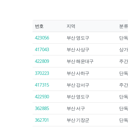
번호
지역
분류
423056
부산 영도구
단독
417043
부산 사상구
상가
422809
부산 해운대구
주간
370223
부산 사하구
단독
417315
부산 강서구
주간
422930
부산 영도구
단독
362885
부산 서구
단독
362701
부산 기장군
단독