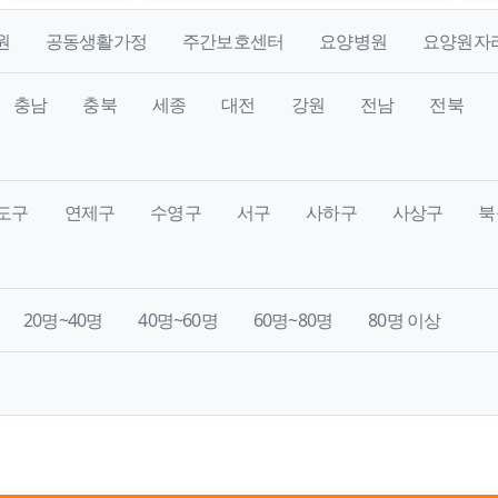
원
공동생활가정
주간보호센터
요양병원
요양원자
충남
충북
세종
대전
강원
전남
전북
도구
연제구
수영구
서구
사하구
사상구
북
20명~40명
40명~60명
60명~80명
80명 이상