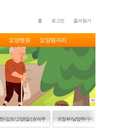
홈
로그인
즐겨찾기
요양병원
요양원자리
천/김포/고양(일산)/파주
의정부/남양주/구리/양주/동두천/포