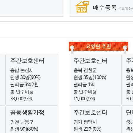
매수등록
무료매수
주간보호센터
주간보호센터
주
충남 논산시
충북 진천군
충
원생 30명(90%)
원생 35명(100%)
원생
권리금 3억2천
권리금 1억
권리
총 인수비용
총 인수비용
총
33,000만원
11,000만원
30
공동생활가정
주간보호센터
단
인천 남동구
경기 평택시
충
원생 9명(80%)
원생 22명(0%)
원생