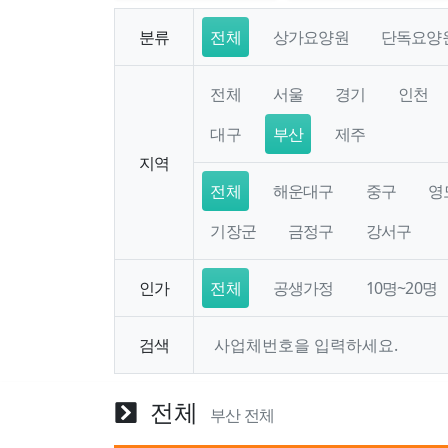
분류
전체
상가요양원
단독요양
전체
서울
경기
인천
대구
부산
제주
지역
전체
해운대구
중구
영
기장군
금정구
강서구
인가
전체
공생가정
10명~20명
검색
전체
부산 전체