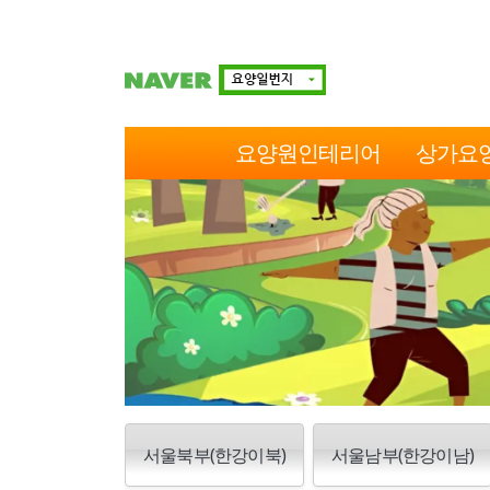
요양원인테리어
상가요
서울북부(한강이북)
서울남부(한강이남)