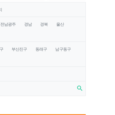
리
전남광주
경남
경북
울산
구
부산진구
동래구
남구동구
search