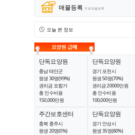
매물등록
무료매물등록
오늘 본 정보
단독요양원
단독요양원
충남 태안군
경기 포천시
원생 30명(99%)
원생 50명(70%)
권리금 포함가
권리금 20000만원
총 인수비용
총 인수비용
150,000만원
100,000만원
주간보호센터
단독요양원
충북 충주시
경기 안성시
원생 20명(0%)
원생 35명(80%)