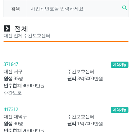
search
검색
전체
대전 전체 주간보호센터
371847
계약가능
대전 서구
주간보호센터
원생
35명
권리
3억5000만원
인수합계
40,000만원
주간보호
417312
계약가능
대전 대덕구
주간보호센터
원생
30명
권리
1억7000만원
인수합계
20,000만원