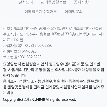
절차안내
관리동입찰정보
공지사항
이메일무단수집거부
이메일문의
상호 :
비즈코리아 공인중개사(요양일번지) / 비즈코리아 컨설팅
주소 :
경기도 의정부시 용현로 105번길 33 3층(민락동,이프라자)
대표 :
조아현
사업자등록번호 :
815-06-02886
전화번호 :
1644-3020
팩스번호 :
031-852-5225
요양일번지 컨설팅은 사업체 양도양수(권리금) 자문 및 인가변
경, 사업체의 전반적 운영을 돕는 회사입니다. 중개대상물을 취급
하지 않습니다.
용어표시: 정원:입소가능인원수,현원:현재등원하는인원수,월비
용:렌탈및운영비용,권리금:인가증및시설등사업체일체를 넘겨주
는비용
Copyright(c) 2012
CU4949
All rights reserved.