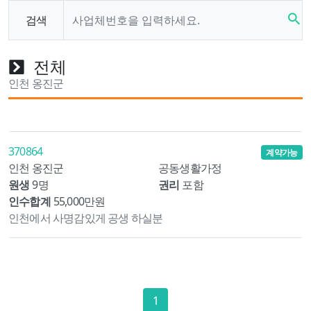
search
검색
전체
인천 옹진군
370864
계약가능
인천 옹진군
공동생활가정
원생
9명
권리
포함
인수합계
55,000만원
인천에서 사명감있게 공생 하실분
1