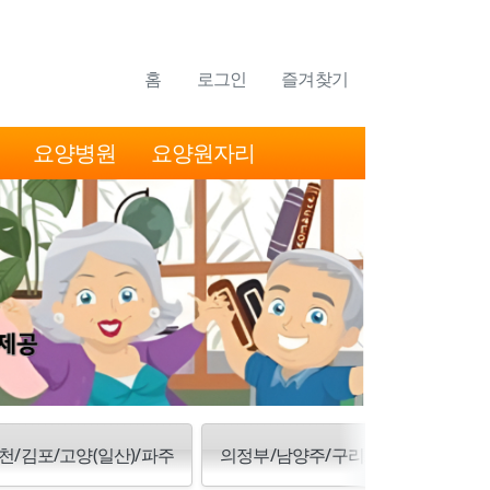
홈
로그인
즐겨찾기
요양병원
요양원자리
천/김포/고양(일산)/파주
의정부/남양주/구리/양주/동두천/포