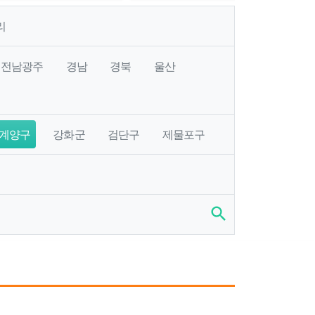
리
전남광주
경남
경북
울산
계양구
강화군
검단구
제물포구
search