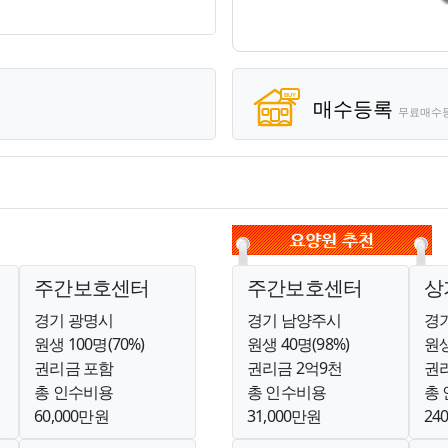
기
매수등록
무료매수
주간보호센터
주간보호센터
상
경기 광명시
경기 남양주시
경
원생 100명(70%)
원생 40명(98%)
원생
권리금 포함
권리금 2억9천
권
총 인수비용
총 인수비용
총
60,000만원
31,000만원
24