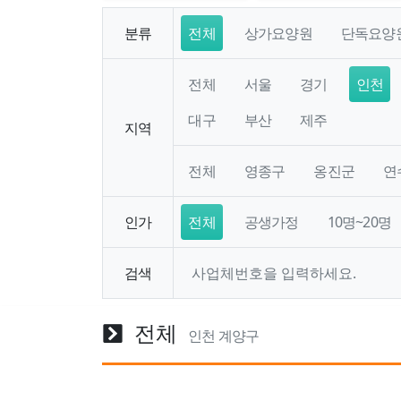
분류
전체
상가요양원
단독요양
전체
서울
경기
인천
대구
부산
제주
지역
전체
영종구
옹진군
연
인가
전체
공생가정
10명~20명
검색
전체
인천 계양구