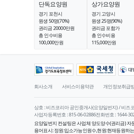
단독요양원
상가요양원
경기 포천시
경기 고양시
원생 50명(70%)
원생 25명(90%)
권리금 20000만원
권리금 포함가
총 인수비용
총 인수비용
100,000만원
115,000만원
회사소개
서비스이용약관
개인정보취급
상호 :
비즈코리아 공인중개사(요양일번지) / 비즈
사업자등록번호 :
815-06-02886
전화번호 :
1644-30
요양일번지 컨설팅은 사업체 양도양수(권리금) 자문
용어표시: 정원:입소가능인원수,현원:현재등원