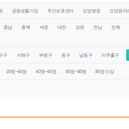
원
공동생활가정
주간보호센터
요양병원
요양원자
충남
충북
세종
대전
강원
전남
전북
수구
서해구
부평구
동구
남동구
미추홀구
20명~40명
40명~60명
60명~80명
80명 이상