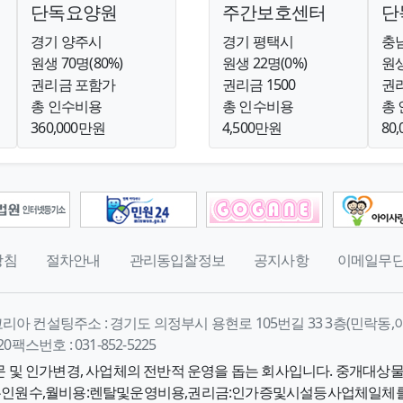
단독요양원
주간보호센터
단
경기 양주시
경기 평택시
충
원생 70명(80%)
원생 22명(0%)
원생
권리금 포함가
권리금 1500
권
총 인수비용
총 인수비용
총
360,000만원
4,500만원
80
방침
절차안내
관리동입찰정보
공지사항
이메일무
코리아 컨설팅
주소 :
경기도 의정부시 용현로 105번길 33 3층(민락동,
20
팩스번호 :
031-852-5225
 및 인가변경, 사업체의 전반적 운영을 돕는 회사입니다. 중개대상
하는인원수,월비용:렌탈및운영비용,권리금:인가증및시설등사업체일체