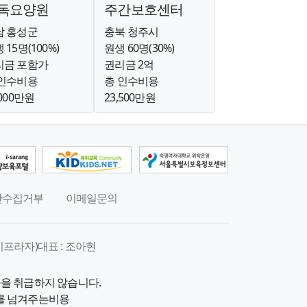
독요양원
주간보호센터
남 홍성군
충북 청주시
 15명(100%)
원생 60명(30%)
리금 포함가
권리금 2억
 인수비용
총 인수비용
,000만원
23,500만원
단수집거부
이메일문의
이프라자)
대표 :
조아현
물을 취급하지 않습니다.
를 넘겨주는비용