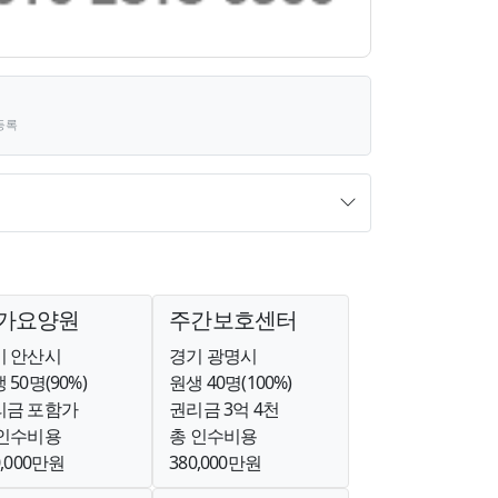
등록
가요양원
주간보호센터
기 안산시
경기 광명시
 50명(90%)
원생 40명(100%)
리금 포함가
권리금 3억 4천
 인수비용
총 인수비용
0,000만원
380,000만원