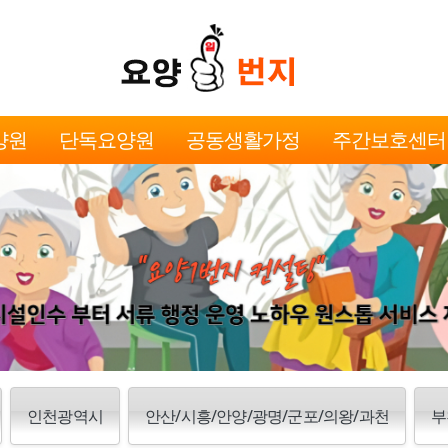
양원
단독요양원
공동생활가정
주간보호센터
인천광역시
안산/시흥/안양/광명/군포/의왕/과천
부