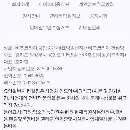
회사소개
서비스이용약관
개인정보취급방침
절차안내
관리동입찰정보
공지사항
이메일무단수집거부
이메일문의
상호 :
비즈코리아 공인중개사(요양일번지) / 비즈코리아 컨설팅
주소 :
경기도 의정부시 용현로 105번길 33 3층(민락동,이프라자)
대표 :
조아현
사업자등록번호 :
815-06-02886
전화번호 :
1644-3020
팩스번호 :
031-852-5225
요양일번지 컨설팅은 사업체 양도양수(권리금) 자문 및 인가변
경, 사업체의 전반적 운영을 돕는 회사입니다. 중개대상물을 취급
하지 않습니다.
용어표시: 정원:입소가능인원수,현원:현재등원하는인원수,월비
용:렌탈및운영비용,권리금:인가증및시설등사업체일체를 넘겨주
는비용