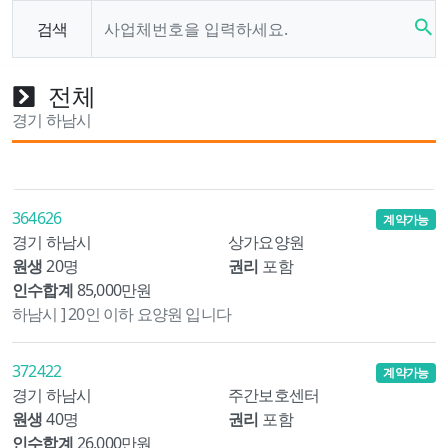
search
검색
전체
경기 하남시
364626
계약가능
경기 하남시
상가요양원
원생
20명
권리
포함
인수합계
85,000만원
하남시 ] 20인 이하 요양원 입니다
372422
계약가능
경기 하남시
주간보호센터
원생
40명
권리
포함
인수합계
26,000만원