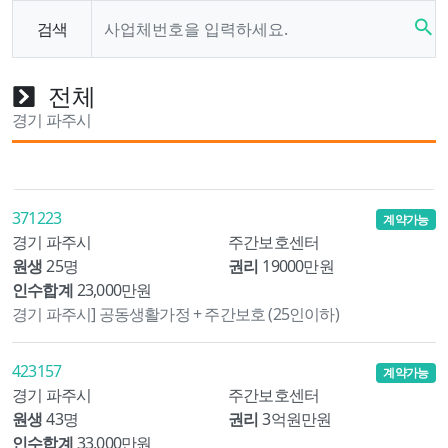
search
검색
전체
경기 파주시
371223
계약가능
경기 파주시
주간보호센터
원생
25명
권리
19000만원
인수합계
23,000만원
경기 파주시] 공동생활가정 + 주간보호 (25인이하)
423157
계약가능
경기 파주시
주간보호센터
원생
43명
권리
3억원만원
인수합계
33,000만원