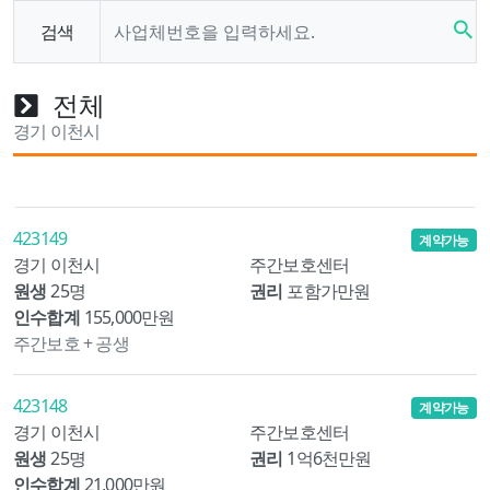
search
검색
전체
경기 이천시
423149
계약가능
경기 이천시
주간보호센터
원생
25명
권리
포함가만원
인수합계
155,000만원
주간보호 + 공생
423148
계약가능
경기 이천시
주간보호센터
원생
25명
권리
1억6천만원
인수합계
21,000만원