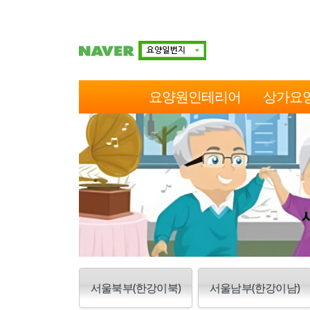
요양원인테리어
상가요
서울북부(한강이북)
서울남부(한강이남)