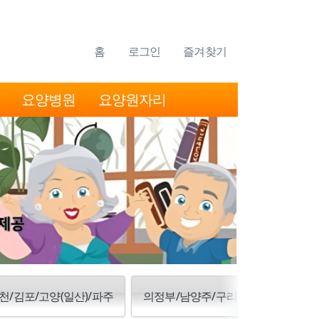
홈
로그인
즐겨찾기
요양병원
요양원자리
천/김포/고양(일산)/파주
의정부/남양주/구리/양주/동두천/포