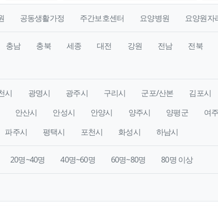
원
공동생활가정
주간보호센터
요양병원
요양원자
충남
충북
세종
대전
강원
전남
전북
천시
광명시
광주시
구리시
군포/산본
김포시
안산시
안성시
안양시
양주시
양평군
여
파주시
평택시
포천시
화성시
하남시
20명~40명
40명~60명
60명~80명
80명 이상