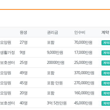
원생
권리금
인수비
계약
요양원
27명
포함
70,000만원
계약
생활가정
9명
9,000만원
17,000만원
계약
보호센터
25명
20000만원
25,000만원
계약
요양원
49명
포함
370,000만원
계약
요양원
45명
포함 만원
270,000만원
계약
요양원
20명
포함
160,000만원
계약
보호센터
40명
3억 5천만원
45,000만원
계약