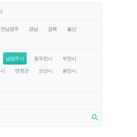
리
전남광주
경남
경북
울산
남양주시
동두천시
부천시
주시
연천군
오산시
용인시
search