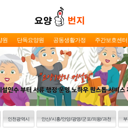
양원
단독요양원
공동생활가정
주간보호센터
인천광역시
안산/시흥/안양/광명/군포/의왕/과천
부