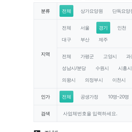
분류
전체
상가요양원
단독요양
전체
서울
경기
인천
대구
부산
제주
지역
전체
가평군
고양시
과
성남시/분당
수원시
시흥시
의왕시
의정부시
이천시
인가
전체
공생가정
10명~20명
검색