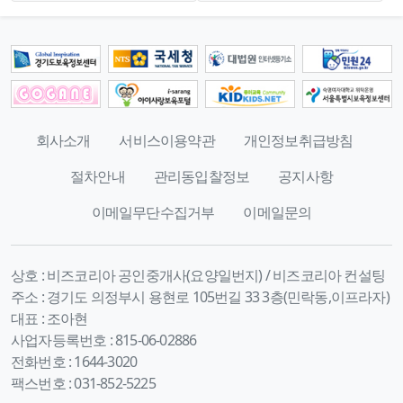
회사소개
서비스이용약관
개인정보취급방침
절차안내
관리동입찰정보
공지사항
이메일무단수집거부
이메일문의
상호 :
비즈코리아 공인중개사(요양일번지) / 비즈코리아 컨설팅
주소 :
경기도 의정부시 용현로 105번길 33 3층(민락동,이프라자)
대표 :
조아현
사업자등록번호 :
815-06-02886
전화번호 :
1644-3020
팩스번호 :
031-852-5225