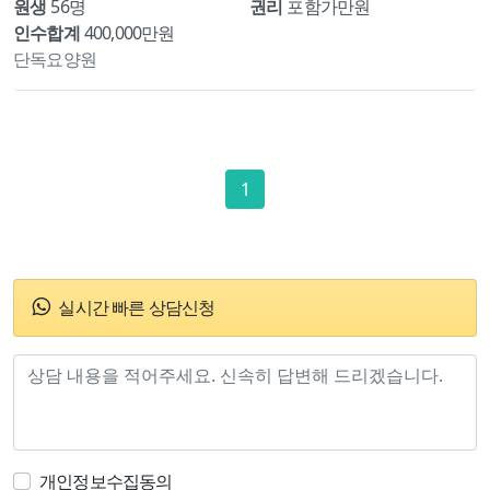
원생
56명
권리
포함가만원
인수합계
400,000만원
단독요양원
1
실시간 빠른 상담신청
개인정보수집동의