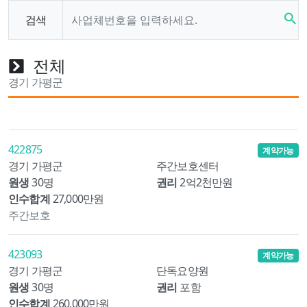
search
검색
전체
경기 가평군
422875
계약가능
경기 가평군
주간보호센터
원생
30명
권리
2억2천만원
인수합계
27,000만원
주간보호
423093
계약가능
경기 가평군
단독요양원
원생
30명
권리
포함
인수합계
260,000만원