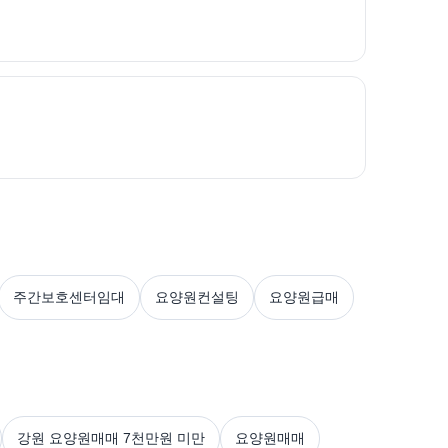
주간보호센터임대
요양원컨설팅
요양원급매
강원 요양원매매 7천만원 미만
요양원매매