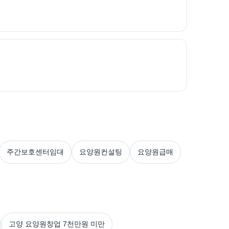
주간보호센터임대
요양원컨설팅
요양원급매
고양 요양원창업 7천만원 미만