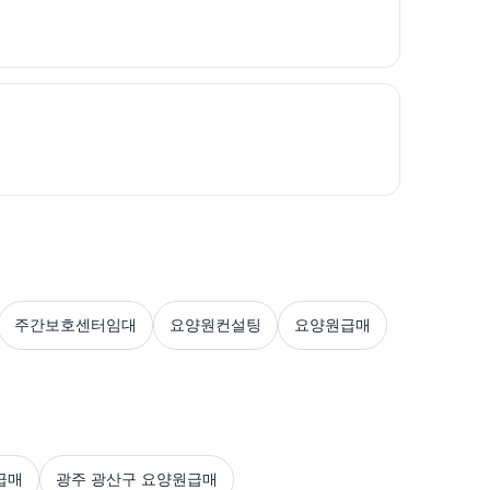
주간보호센터임대
요양원컨설팅
요양원급매
급매
광주 광산구 요양원급매