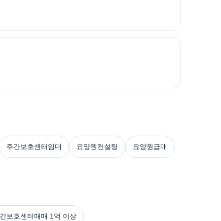
주간보호센터임대
요양원컨설팅
요양원급매
주간보호센터매매 1억 이상