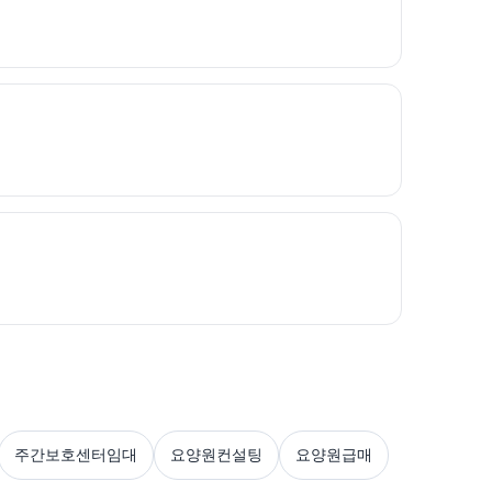
주간보호센터임대
요양원컨설팅
요양원급매